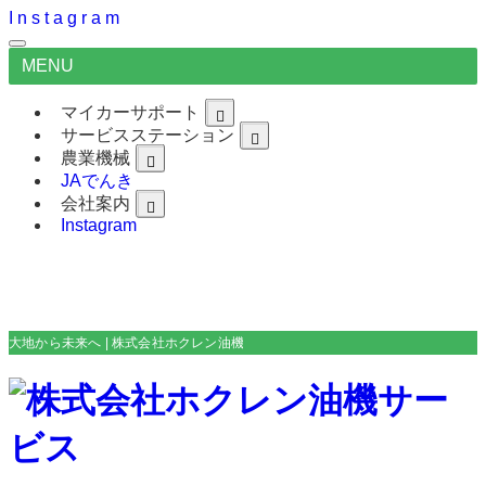
I
n
s
t
a
g
r
a
m
MENU
マイカーサポート
サービスステーション
農業機械
JAでんき
会社案内
Instagram
大地から未来へ | 株式会社ホクレン油機サービス