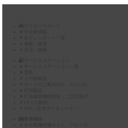
マイカーサポート
中古車情報
ホクレンオート一覧
車検・修理
共済・保険
サービスステーション
サービスステーション一覧
洗車
その他商品
カードのご案内(IZA、ALLOK)
灯油配送
灯油最新価格情報・ご注文受付
LPガス販売
SDS（安全データシート）
農業機械
中古農機情報サイト アルーダ