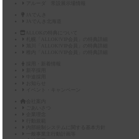
アルーダ 常設展示場情報
JAでんき
JAでんき北海道
ALLOKの特典について
札幌「ALLOK!VIP会員」の特典詳細
旭川「ALLOK!VIP会員」の特典詳細
稚内「ALLOK!VIP会員」の特典詳細
採用・新着情報
新卒採用
中途採用
お知らせ
イベント・キャンペーン
会社案内
ごあいさつ
企業理念
行動規範
内部統制システムに関する基本方針
一般事業主行動計画等