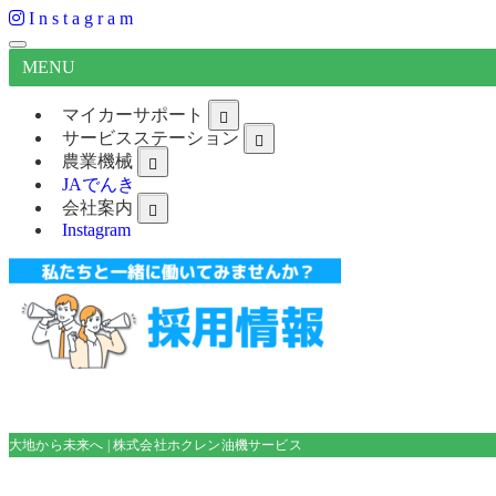
I
n
s
t
a
g
r
a
m
MENU
マイカーサポート
サービスステーション
農業機械
JAでんき
会社案内
Instagram
大地から未来へ | 株式会社ホクレン油機サービス