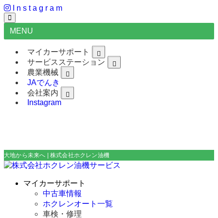
I
n
s
t
a
g
r
a
m
MENU
マイカーサポート
サービスステーション
農業機械
JAでんき
会社案内
Instagram
大地から未来へ | 株式会社ホクレン油機サービス
マイカーサポート
中古車情報
ホクレンオート一覧
車検・修理