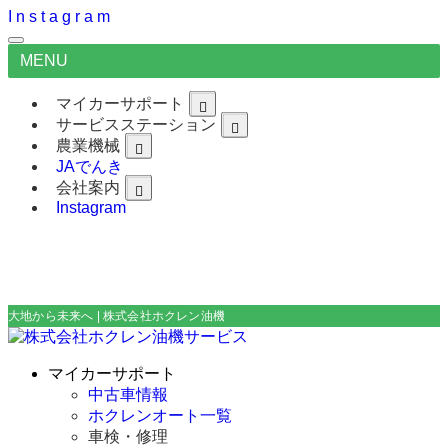
I
n
s
t
a
g
r
a
m
MENU
マイカーサポート
サービスステーション
農業機械
JAでんき
会社案内
Instagram
大地から未来へ | 株式会社ホクレン油機サービス
マイカーサポート
中古車情報
ホクレンオート一覧
車検・修理